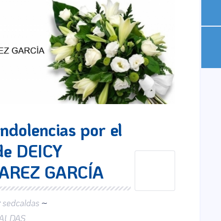
ndolencias por el
 de DEICY
VAREZ GARCÍA
r
sedcaldas
~
ALDAS