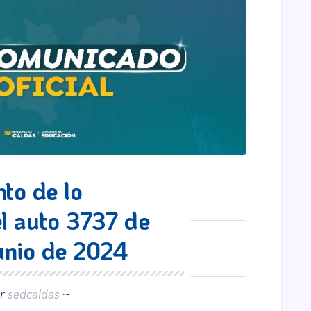
to de lo
l auto 3737 de
unio de 2024
or
sedcaldas
~