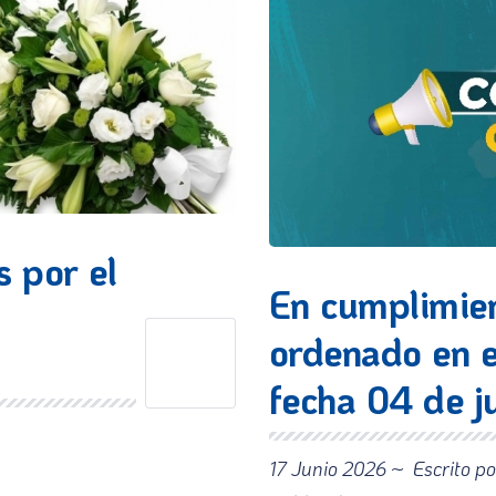
 por el
En cumplimien
ordenado en e
fecha 04 de j
17 Junio 2026 ~
Escrito p