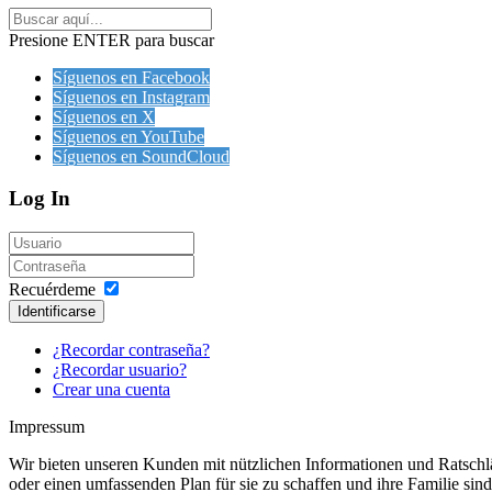
Presione ENTER para buscar
Síguenos en Facebook
Síguenos en Instagram
Síguenos en X
Síguenos en YouTube
Síguenos en SoundCloud
Log In
Recuérdeme
Identificarse
¿Recordar contraseña?
¿Recordar usuario?
Crear una cuenta
Impressum
Wir bieten unseren Kunden mit nützlichen Informationen und Ratschläg
oder einen umfassenden Plan für sie zu schaffen und ihre Familie sin